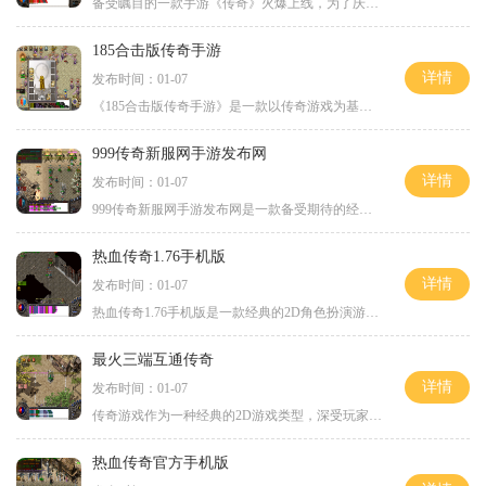
备受瞩目的一款手游《传奇》火爆上线，为了庆祝上线，游戏开发商特别推出了10亿切割的活动。这意味着，玩家通过切割活动可以有机会获得上亿游戏币的巨额奖励。本文将为大家详细
185合击版传奇手游
详情
发布时间：01-07
《185合击版传奇手游》是一款以传奇游戏为基础的 2D 游戏，属于经典的角色扮演游戏。在这款游戏中，你可以和来自世界各地的玩家一起在线进行万人大战，体验激烈的战斗和精彩的互
999传奇新服网手游发布网
详情
发布时间：01-07
999传奇新服网手游发布网是一款备受期待的经典传奇手游，该游戏以其丰富的游戏玩法和精彩的剧情故事成为玩家心中的传奇。不论是老玩家还是新手玩家，都能够在这个游戏世界中找
热血传奇1.76手机版
详情
发布时间：01-07
热血传奇1.76手机版是一款经典的2D角色扮演游戏，拥有万人在线的特点，让玩家可以与其他玩家进行实时互动。它继承了传奇游戏的经典玩法，同时还新增了一些新的元素，使得游戏更
最火三端互通传奇
详情
发布时间：01-07
传奇游戏作为一种经典的2D游戏类型，深受玩家的喜爱。它以角色扮演为主要方式，并实现了万人在线，实现了玩家之间的互动。玩家可以通过发展自己的角色来挑战各种任务和敌人，同
热血传奇官方手机版