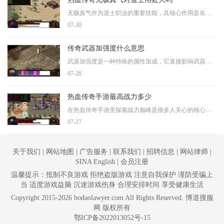
无极真气作为道士职业的重要技能，其核心作用是在短时间内显著提升道术属性。这一技能效果直接增强道士的攻击、防御及辅助能力，通过汇聚天地灵气实现道术属性的倍增。在实战
07-30
传奇武器加强度什么意思
武器加强度是一种特殊的属性加成，它直接影响武器的耐久度消耗速度。带有强度属性的武器在攻击怪物时持久消耗会比普通武器慢很多，这对于长时间练级的玩家来说意义重大。拥有
07-28
热血传奇手游最高战力多少
在热血传奇手游里探索战力巅峰是很多人关心的核心问题，不过关于最高战力的具体数值，目前并没有确切的公告可以告诉大家一个固定的数字。战力系统受到装备、等级、技能等多方
07-27
关于我们 | 网站地图 | 广告服务 | 联系我们 | 招聘信息 | 网站律师 |
SINA English | 会员注册
温馨提示：抵制不良游戏 拒绝盗版游戏 注意自我保护 谨防受骗上
当 适度游戏益脑 沉迷游戏伤身 合理安排时间 享受健康生活
Copyright 2015-2026 bodaolawyer.com All Rights Reserved. 博道搜服
网 版权所有
鄂ICP备2022013052号-15