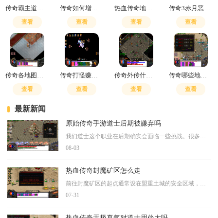
传奇霸主道士召唤骷髅怎么获得的
传奇如何增加新技能
热血传奇地下收购商人
传奇3赤月恶魔怎么走图解光通
查看
查看
查看
查看
传奇各地图怪物图鉴大全
传奇打怪赚钱吗
传奇外传什么组合最强大
传奇哪些地方可以招虎卫
查看
查看
查看
查看
最新新闻
原始传奇手游道士后期被嫌弃吗
我们道士这个职业在后期确实会面临一些挑战。很多朋友在开服后的前三个月可能会觉得道士在单挑时容易被法师和战士压制，打宝效率也只能算是勉强合格。特别是在没有学会嗜血术
08-03
热血传奇封魔矿区怎么走
前往封魔矿区的起点通常设在盟重土城的安全区域，从该地点出发向西北方向移动，具体坐标大约在140和80附近，可以找到进入沃玛森林的通道。穿过沃玛森林后继续朝着左上方，也就是
07-31
热血传奇无极真气对道士用处大吗