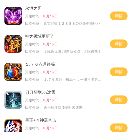
永恒之刃
详情
开服时间：
10月/02日
版本介绍：
真实沙奖１２８８８公益微变单职业
神之领域更新了
详情
开服时间：
10月/02日
版本介绍：
上线送无限刀!自动捡取！无限透视！
１.７６赤月终极
详情
开服时间：
10月/02日
版本介绍：
１.７６赤月小极品+4，一张月卡走天涯c
刀刀切割5%冰雪
详情
开服时间：
10月/02日
版本介绍：
送捐献狂暴顶赞时装速来
星王+４神器合击
详情
开服时间：
10月/02日