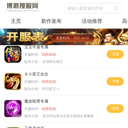
请输入要搜索的内容
主页
新作发布
活动推荐
高
更新时间：2025-10-02
宝宝牛逼专属
详情
开服时间：
10月/02日
版本介绍：
送顶赞全靠打
８０星王合击
详情
开服时间：
10月/02日
版本介绍：
怀旧星王+1
魔改暗黑专属
详情
开服时间：
10月/02日
版本介绍：
道召30仙兽法全屏火雨战全屏溅射