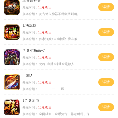
玉骨遥神器
详情
开服时间：
10月/02日
版本介绍：
复古迷失神器不玩套路到顶。
1.76沉默
详情
开服时间：
10月/02日
版本介绍：
独家沉默+自动拾取+骨灰服
７６小极品+7
详情
开服时间：
10月/02日
版本介绍：
龙魂+血脉+神通全是散人
霸刀
详情
开服时间：
10月/02日
版本介绍：
一 区
1７６金币
详情
开服时间：
10月/02日
版本介绍：
全网独家，金币复古，养老耐玩，保底回収