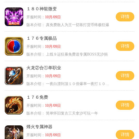
１８０神龍微变
详情
开服时间：
10月/09日
版本介绍：
真免费散人为王一切靠打货币终极狂爆
１７６专属极品
详情
开服时间：
10月/09日
版本介绍：
上线９运狂暴免费送专属BOSS无沙捐
火龙②合①单职业
详情
开服时间：
10月/09日
版本介绍：
一夜白漂到顶１０倍爆率一夜打１０００充
１７６免费
详情
开服时间：
10月/09日
版本介绍：
简单怀旧复古三天拿沙可玩一年
烽火专属神器
详情
开服时间：
10月/09日