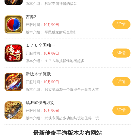
版本介绍：
独家专属神器的福音
古界2
详情
开服时间：
10月/09日
版本介绍：
平民独家耐玩全靠打
１７６全国独一
详情
开服时间：
10月/09日
版本介绍：
１７６单挑群怪地图超多
新版木子沉默
详情
开服时间：
10月/09日
版本介绍：
只卖赞助30一个爆率全开白票天堂
镇派武侠鬼吹灯
详情
开服时间：
10月/09日
版本介绍：
武侠专属超多功能与玩法值得一玩
最新传奇手游版本发布网站