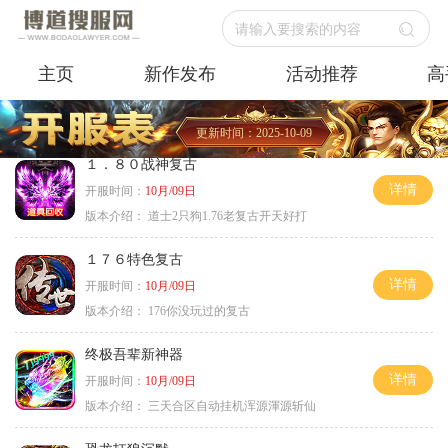
请输入要搜索的内容
主页
新作发布
活动推荐
高
更新时间：2025-10-09
１．８０战神复古
详情
开服时间：
10月/09日
版本介绍：
道士2只狗1.76老复古开天好打
１７６特色复古
详情
开服时间：
10月/09日
版本介绍：
176你没玩过的复古
终极吾辈新神器
详情
开服时间：
10月/09日
版本介绍：
三天合区自动挂机浑源渾源斩仙