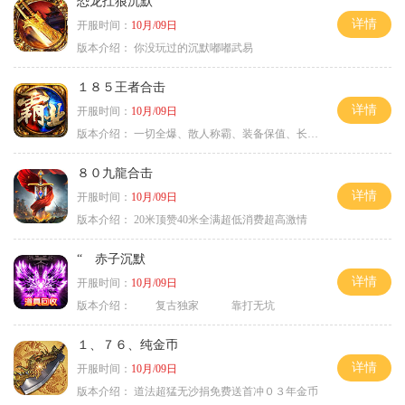
恐龙扛狼沉默
详情
开服时间：
10月/09日
版本介绍：
你没玩过的沉默嘟嘟武易
１８５王者合击
详情
开服时间：
10月/09日
版本介绍：
一切全爆、散人称霸、装备保值、长期耐玩
８０九龍合击
详情
开服时间：
10月/09日
版本介绍：
20米顶赞40米全满超低消费超高激情
“ 赤子沉默
详情
开服时间：
10月/09日
版本介绍：
复古独家 靠打无坑
１、７６、纯金币
详情
开服时间：
10月/09日
版本介绍：
道法超猛无沙捐免费送首冲０３年金币