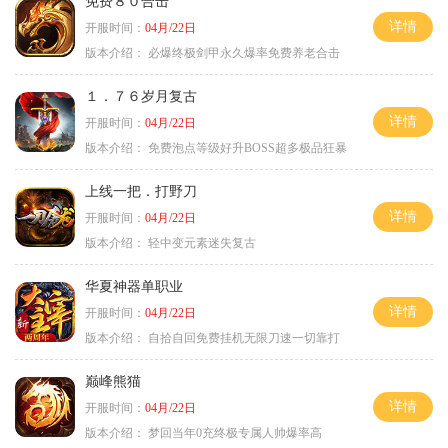
免费８０合击
详情
开服时间：
04月/22日
版本介绍：
必爆终极剑甲永久爆率免费养老合击
１．７６岁月复古
详情
开服时间：
04月/22日
版本介绍：
免费泡点等级好升BOSS超多极品狂暴
上线一把．打野刀
详情
开服时间：
04月/22日
版本介绍：
轻中变元素迷失复古
华夏神器单职业
详情
开服时间：
04月/22日
版本介绍：
自拾自回免费挂机无限刀速一切靠打
巅峰熊猫
详情
开服时间：
04月/22日
版本介绍：
梦回当年0充终极专属人帅爆率高