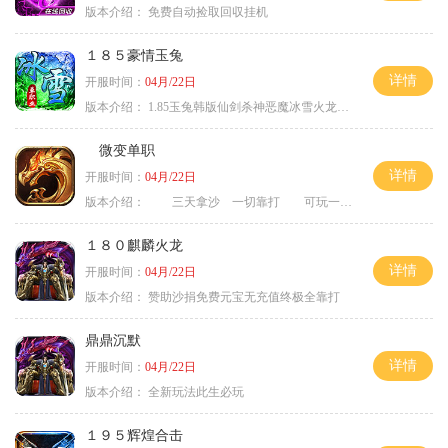
版本介绍：
免费自动捡取回収挂机
１８５豪情玉兔
详情
开服时间：
04月/22日
版本介绍：
1.85玉兔韩版仙剑杀神恶魔冰雪火龙神器专属
微变单职
详情
开服时间：
04月/22日
版本介绍：
三天拿沙 一切靠打 可玩一年
１８０麒麟火龙
详情
开服时间：
04月/22日
版本介绍：
赞助沙捐免费元宝无充值终极全靠打
鼎鼎沉默
详情
开服时间：
04月/22日
版本介绍：
全新玩法此生必玩
１９５辉煌合击