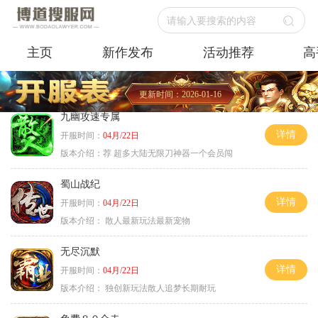
请输入要搜索的内容
主页
新作发布
活动推荐
高
更新时间：2026-01-16
九幽攻速专属
详情
开服时间：
04月/22日
版本介绍：
荐 超多大陆无限刀神器一个会员闯
蜀山战纪
详情
开服时间：
04月/22日
版本介绍：
散人最新玩法最新宠物
无尽沉默
详情
开服时间：
04月/22日
版本介绍：
独创新玩法散人追梦长期耐玩