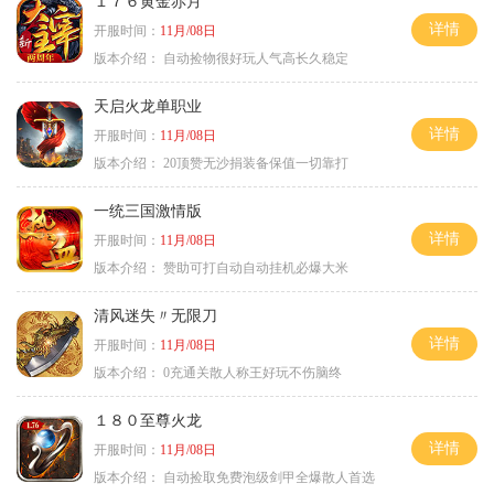
１７６黄金赤月
详情
开服时间：
11月/08日
版本介绍：
自动捡物很好玩人气高长久稳定
天启火龙单职业
详情
开服时间：
11月/08日
版本介绍：
20顶赞无沙捐装备保值一切靠打
一统三国激情版
详情
开服时间：
11月/08日
版本介绍：
赞助可打自动自动挂机必爆大米
清风迷失〃无限刀
详情
开服时间：
11月/08日
版本介绍：
0充通关散人称王好玩不伤脑终
１８０至尊火龙
详情
开服时间：
11月/08日
版本介绍：
自动捡取免费泡级剑甲全爆散人首选