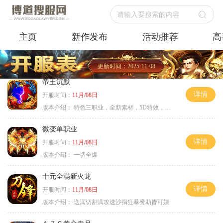
请输入要搜索的内容
主页
新作发布
活动推荐
高
更新时间：2025-11-08
帝王沉默
详情
开服时间：
11月/08日
版本介绍：
特色三职业，全新素材，5D特效，不卡图
微变单职业
详情
开服时间：
11月/08日
版本介绍：
一切全爆
十元全满新火龙
详情
开服时间：
11月/08日
版本介绍：
送满切割满攻速沙捐狂暴赞助皆可嫖