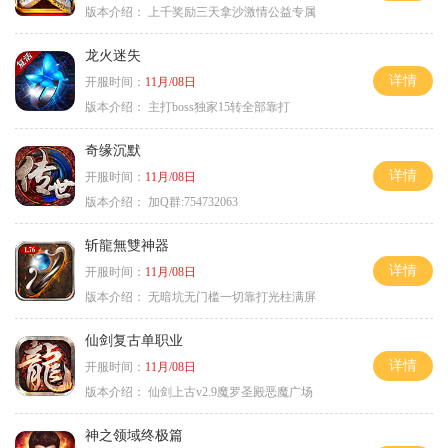
版本介绍：
上千奖励三天拿沙激情公益专属
龙火迷失
详情
开服时间：
11月/08日
版本介绍：
主打boss独家15转全部靠打
奇缘沉默
详情
开服时间：
11月/08日
版本介绍：
加Q群:754732063
斩龍無雙神器
详情
开服时间：
11月/08日
版本介绍：
无暗坑无门槛一切靠打光柱满屏
仙剑复古单职业
详情
开服时间：
11月/08日
版本介绍：
仙剑上古v2.9魔罗圣殿恶魔广场
神之领域终极篇