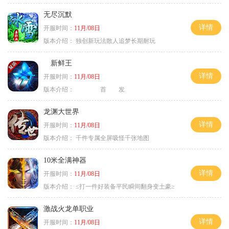
无尽沉默
详情
开服时间：
11月/08日
版本介绍：
独创新玩法散人追梦长期耐玩
新鲜王
详情
开服时间：
11月/08日
版本介绍：
首 发
龙渊大世界
详情
开服时间：
11月/08日
版本介绍：
千件专属全屏吸怪千张地图
10米全满神器
详情
开服时间：
11月/08日
版本介绍：
≤打一件好装备平民瞬间翻身变土豪≥
激战火龙单职业
详情
开服时间：
11月/08日