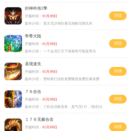
封神外传2季
详情
开服时间：
01月/09日
版本介绍：
复古无沙捐狂暴无捐献无限抗米
帝尊大陆
详情
开服时间：
01月/09日
版本介绍：
一个会员打天下谁都有可能是黑马
圣境迷失
详情
开服时间：
01月/09日
版本介绍：
赞助靠打挂机免费吸怪免费狂暴免费
７６合击
详情
开服时间：
01月/09日
版本介绍：
三职业召唤圣兽，真气无CD，5秒烈火
１７６无极合击
详情
开服时间：
01月/09日