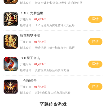
版本介绍：
装备全爆.轻松运九.等级好升.自捡自回
１８０龙腾盛世
详情
开服时间：
01月/09日
版本介绍：
１０元通关免费送首冲火龙乱爆
斩龍無雙神器
详情
开服时间：
01月/09日
版本介绍：
无暗坑无门槛一切靠打光柱满屏
８０星王合击
详情
开服时间：
01月/09日
版本介绍：
真首区最新版活动多爆充值
创游传奇
详情
开服时间：
01月/09日
版本介绍：
1独创命格复古经典原味沉默
至尊传奇游戏