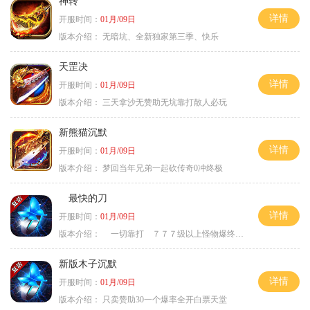
神转
详情
开服时间：
01月/09日
版本介绍：
无暗坑、全新独家第三季、快乐
天罡决
详情
开服时间：
01月/09日
版本介绍：
三天拿沙无赞助无坑靠打散人必玩
新熊猫沉默
详情
开服时间：
01月/09日
版本介绍：
梦回当年兄弟一起砍传奇0冲终极
最快的刀
详情
开服时间：
01月/09日
版本介绍：
一切靠打 ７７７级以上怪物爆终极
新版木子沉默
详情
开服时间：
01月/09日
版本介绍：
只卖赞助30一个爆率全开白票天堂