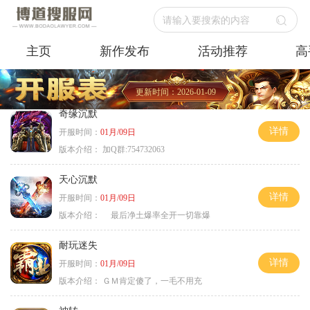
请输入要搜索的内容
主页
新作发布
活动推荐
高
更新时间：2026-01-09
奇缘沉默
详情
开服时间：
01月/09日
版本介绍：
加Q群:754732063
天心沉默
详情
开服时间：
01月/09日
版本介绍：
最后净土爆率全开一切靠爆
耐玩迷失
详情
开服时间：
01月/09日
版本介绍：
ＧＭ肯定傻了，一毛不用充